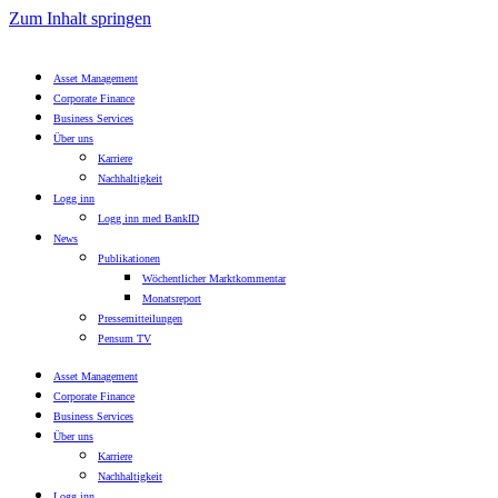
Zum Inhalt springen
Asset Management
Corporate Finance
Business Services
Über uns
Karriere
Nachhaltigkeit
Logg inn
Logg inn med BankID
News
Publikationen
Wöchentlicher Marktkommentar
Monatsreport
Pressemitteilungen
Pensum TV
Asset Management
Corporate Finance
Business Services
Über uns
Karriere
Nachhaltigkeit
Logg inn