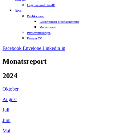
Logg inn med BankID
News
Publikationen
Wöchentlicher Marktkommentar
Monatsreport
Pressemitteilungen
Pensum TV
Facebook
Envelope
Linkedin-in
Monatsreport
2024
Oktober
August
Juli
Juni
Mai