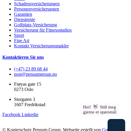
Schadensversicherungen
Personenversicherungen
Garantien
Dienstrente
Golfplatz-Versicherung
Versicherung für Fitnessstudios
Sport
Fine Art
Kontakt Versicherungsmakler
Kontaktieren Sie uns
(+47) 23 89 68 44
post@pensumgroup.no
Frøyas gate 15
0273 Oslo
Storgaten 3
1607 Fredrikstad
Facebook
Linkedin
© Kopierschutz Pensum Group. Webseite erstellt von
Guru