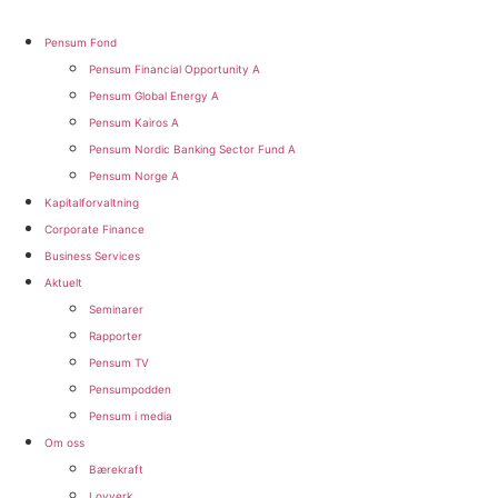
Pensum Fond
Pensum Financial Opportunity A
Pensum Global Energy A
Pensum Kairos A
Pensum Nordic Banking Sector Fund A​
Pensum Norge A​
Kapitalforvaltning
Corporate Finance
Business Services
Aktuelt
Seminarer
Rapporter
Pensum TV
Pensumpodden
Pensum i media
Om oss
Bærekraft
Lovverk