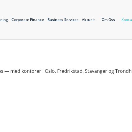
tning
Corporate Finance
Business Services
Aktuelt
Om Oss
Konta
tes — med kontorer i Oslo, Fredrikstad, Stavanger og Trond