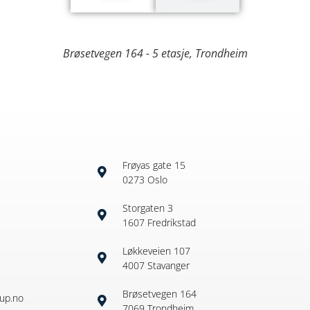
Brøsetvegen 164 - 5 etasje, Trondheim
Frøyas gate 15
0273 Oslo
Storgaten 3
1607 Fredrikstad
Løkkeveien 107
4007 Stavanger
4
Brøsetvegen 164
up.no
7069 Trondheim