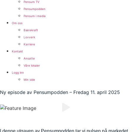
Pensum TV
Pensumpodden
Pensum i media
Om oss
Bærekraft
Lovverk
Karriere
Kontakt
Ansatte
Våre lokaler
Logg inn
Min side
Ny episode av Pensumpodden – Fredag 11. april 2025
I denne utgaven av Pensumpodden tar vi pulsen på markedet.