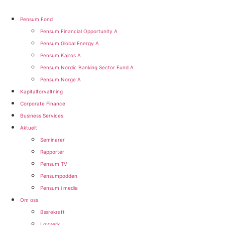
Pensum Fond
Pensum Financial Opportunity A
Pensum Global Energy A
Pensum Kairos A
Pensum Nordic Banking Sector Fund A​
Pensum Norge A​
Kapitalforvaltning
Corporate Finance
Business Services
Aktuelt
Seminarer
Rapporter
Pensum TV
Pensumpodden
Pensum i media
Om oss
Bærekraft
Lovverk