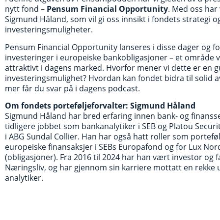
nytt fond –
Pensum Financial Opportunity
. Med oss har 
Sigmund Håland, som vil gi oss innsikt i fondets strategi o
investeringsmuligheter.
Pensum Financial Opportunity lanseres i disse dager og f
investeringer i europeiske bankobligasjoner – et område v
attraktivt i dagens marked. Hvorfor mener vi dette er en g
investeringsmulighet? Hvordan kan fondet bidra til solid 
mer får du svar på i dagens podcast.
Om fondets porteføljeforvalter: Sigmund Håland
Sigmund Håland har bred erfaring innen bank- og finanss
tidligere jobbet som bankanalytiker i SEB og Platou Secur
i ABG Sundal Collier. Han har også hatt roller som porteføl
europeiske finansaksjer i SEBs Europafond og for Lux Nord
(obligasjoner). Fra 2016 til 2024 har han vært investor og 
Næringsliv, og har gjennom sin karriere mottatt en rekke
analytiker.