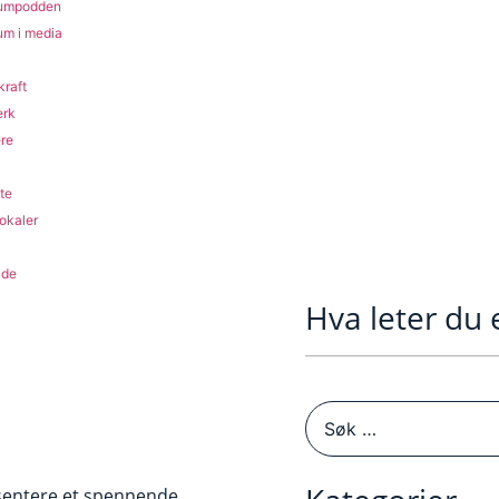
umpodden
m i media
raft
erk
ere
te
lokaler
ide
Hva leter du 
sentere et spennende