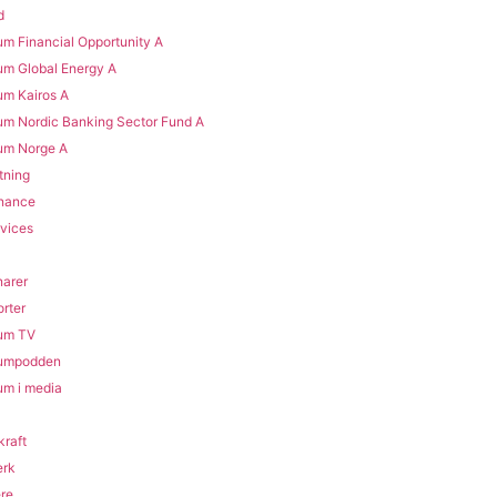
d
m Financial Opportunity A
m Global Energy A
m Kairos A
m Nordic Banking Sector Fund A​
m Norge A​
tning
inance
vices
arer
rter
um TV
umpodden
m i media
raft
erk
ere