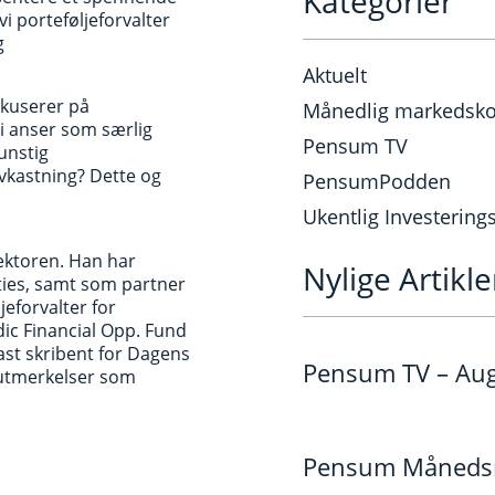
Kategorier
vi porteføljeforvalter
g
Aktuelt
okuserer på
Månedlig markedsk
i anser som særlig
Pensum TV
unstig
avkastning? Dette og
PensumPodden
Ukentlig Investerin
ektoren. Han har
Nylige Artikle
ities, samt som partner
jeforvalter for
ic Financial Opp. Fund
fast skribent for Dagens
Pensum TV – Au
 utmerkelser som
Pensum Månedsra