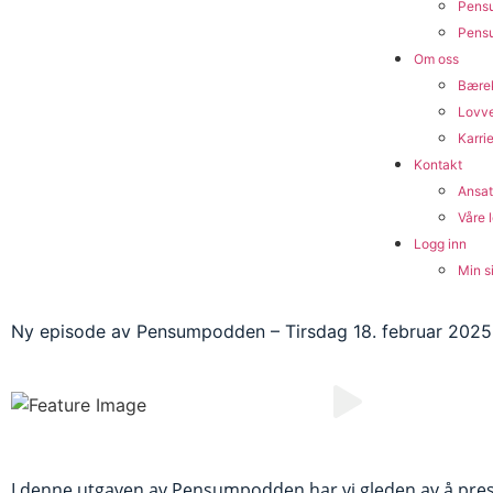
Pens
Pensu
Om oss
Bærek
Lovv
Karri
Kontakt
Ansat
Våre 
Logg inn
Min s
Ny episode av Pensumpodden – Tirsdag 18. februar 2025
I denne utgaven av Pensumpodden har vi gleden av å pre