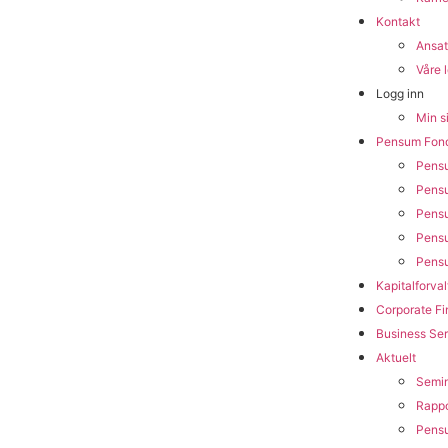
Kontakt
Ansat
Våre 
Logg inn
Min s
Pensum Fon
Pensu
Pensu
Pensu
Pensu
Pensu
Kapitalforval
Corporate F
Business Ser
Aktuelt
Semin
Rappo
Pens