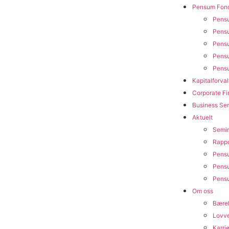
Pensum Fon
Pensu
Pensu
Pensu
Pensu
Pensu
Kapitalforval
Corporate F
Business Ser
Aktuelt
Semin
Rappo
Pens
Pens
Pensu
Om oss
Bærek
Lovv
Karri