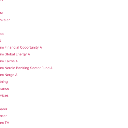
te
lokaler
ide
d
m Financial Opportunity A
m Global Energy A
m Kairos A
m Nordic Banking Sector Fund A​
m Norge A​
tning
inance
vices
arer
rter
um TV