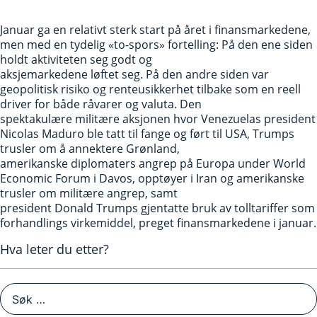
Januar ga en relativt sterk start på året i finansmarkedene,
men med en tydelig «to-spors» fortelling: På den ene siden
holdt aktiviteten seg godt og
aksjemarkedene løftet seg. På den andre siden var
geopolitisk risiko og renteusikkerhet tilbake som en reell
driver for både råvarer og valuta. Den
spektakulære militære aksjonen hvor Venezuelas president
Nicolas Maduro ble tatt til fange og ført til USA, Trumps
trusler om å annektere Grønland,
amerikanske diplomaters angrep på Europa under World
Economic Forum i Davos, opptøyer i Iran og amerikanske
trusler om militære angrep, samt
president Donald Trumps gjentatte bruk av tolltariffer som
forhandlings virkemiddel, preget finansmarkedene i januar.
Hva leter du etter?
Søk
etter: