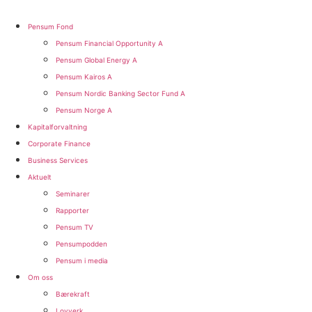
Skip
to
Pensum Fond
content
Pensum Financial Opportunity A
Pensum Global Energy A
Pensum Kairos A
Pensum Nordic Banking Sector Fund A​
Pensum Norge A​
Kapitalforvaltning
Corporate Finance
Business Services
Aktuelt
Seminarer
Rapporter
Pensum TV
Pensumpodden
Pensum i media
Om oss
Bærekraft
Lovverk