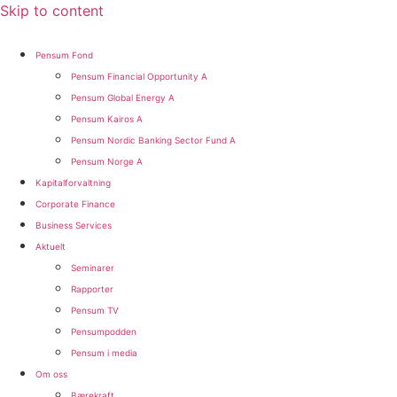
Skip to content
Pensum Fond
Pensum Financial Opportunity A
Pensum Global Energy A
Pensum Kairos A
Pensum Nordic Banking Sector Fund A​
Pensum Norge A​
Kapitalforvaltning
Corporate Finance
Business Services
Aktuelt
Seminarer
Rapporter
Pensum TV
Pensumpodden
Pensum i media
Om oss
Bærekraft