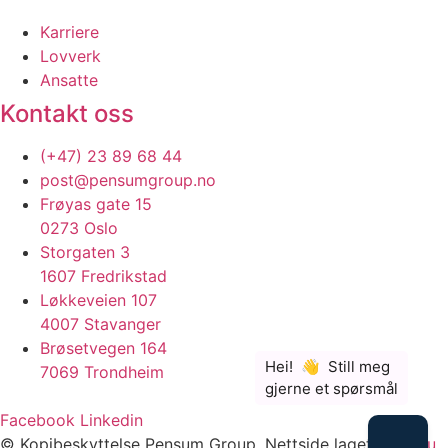
Karriere
Lovverk
Ansatte
Kontakt oss
(+47) 23 89 68 44
post@pensumgroup.no
Frøyas gate 15
0273 Oslo
Storgaten 3
1607 Fredrikstad
Løkkeveien 107
4007 Stavanger
Brøsetvegen 164
7069 Trondheim
Facebook
Linkedin
© Kopibeskyttelse Pensum Group. Nettside laget av
Guru