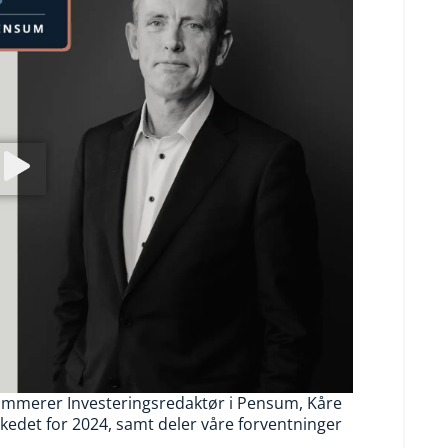
merer Investeringsredaktør i Pensum, Kåre
rkedet for 2024, samt deler våre forventninger