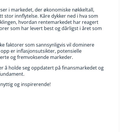
lser i markedet, der økonomiske nøkkeltall,
tt stor innflytelse. Kåre dykker ned i hva som
tviklingen, hvordan rentemarkedet har reagert
orer som har levert best og dårligst i året som
lke faktorer som sannsynligvis vil dominere
pp er inflasjonsutsikter, potensielle
blerte og fremvoksende markeder.
sker å holde seg oppdatert på finansmarkedet og
 fundament.
yttig og inspirerende!