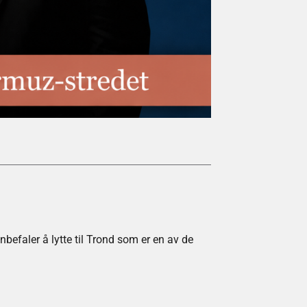
Aktuelt
,
Månedlig 
Pensum Måned
Globale aksjeindeks
efaler å lytte til Trond som er en av de