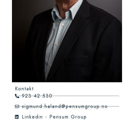
Kontakt
923 42 530
sigmund.haland@pensumgroup.no
Linkedin - Pensum Group