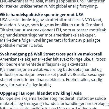
LNG-leveranser fra Asia, mens geopolitisk uro i Midtøsten
forsterker usikkerheten rundt global energiforsyning.
Økte handelspolitiske spenninger mot USA
USA varslet innføring av straffetoll mot flere NATO-land,
inkludert Norge, som følge av konflikten rundt Grønland.
Tiltaket har utløst reaksjoner i EU, som vurderer mottiltak
og handelsrestriksjoner mot amerikanske selskaper.
Markedene følger utviklingen tett i forkant av planlagte
politiske møter i Davos.
Svak nedgang på Wall Street tross positive makrotall
Amerikanske aksjemarkeder falt svakt forrige uke, til tross
for bedre enn ventede inflasjons- og aktivitetstall.
Kjerneinflasjonen avtok videre, og både detaljhandel og
industriproduksjon overrasket positivt. Resultatsesongen
startet sterkt innen finanssektoren. Edelmetaller, særlig
sølv, fortsatte å stige kraftig.
Oppgang i Europa, blandet utvikling i Asia
Europeiske aksjemarkeder steg moderat, støttet av solide
makrotall og fremgang i handelsforhandlinger. En foreløpig
frihandelsavtale mellom EU og Mercosur-landene gir