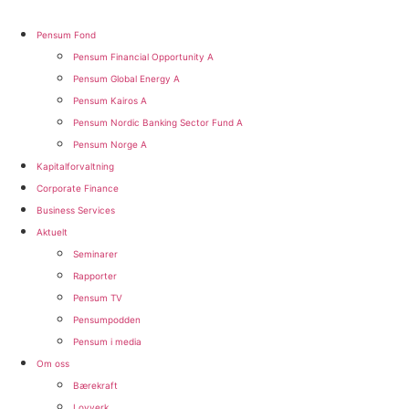
Pensum Fond
Pensum Financial Opportunity A
Pensum Global Energy A
Pensum Kairos A
Pensum Nordic Banking Sector Fund A​
Pensum Norge A​
Kapitalforvaltning
Corporate Finance
Business Services
Aktuelt
Seminarer
Rapporter
Pensum TV
Pensumpodden
Pensum i media
Om oss
Bærekraft
Lovverk