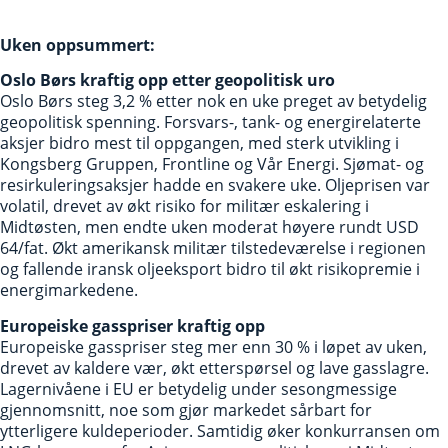
Uken oppsummert:
Oslo Børs kraftig opp etter geopolitisk uro
Oslo Børs steg 3,2 % etter nok en uke preget av betydelig
geopolitisk spenning. Forsvars-, tank- og energirelaterte
aksjer bidro mest til oppgangen, med sterk utvikling i
Kongsberg Gruppen, Frontline og Vår Energi. Sjømat- og
resirkuleringsaksjer hadde en svakere uke. Oljeprisen var
volatil, drevet av økt risiko for militær eskalering i
Midtøsten, men endte uken moderat høyere rundt USD
64/fat. Økt amerikansk militær tilstedeværelse i regionen
og fallende iransk oljeeksport bidro til økt risikopremie i
energimarkedene.
Europeiske gasspriser kraftig opp
Europeiske gasspriser steg mer enn 30 % i løpet av uken,
drevet av kaldere vær, økt etterspørsel og lave gasslagre.
Lagernivåene i EU er betydelig under sesongmessige
gjennomsnitt, noe som gjør markedet sårbart for
ytterligere kuldeperioder. Samtidig øker konkurransen om