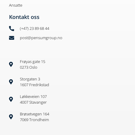
Ansatte
Kontakt oss
(+47) 23 89 68 44
post@pensumgroup.no
Frøyas gate 15
0273 Oslo
Storgaten 3
1607 Fredrikstad
Løkkeveien 107
4007 Stavanger
Brøsetvegen 164
7069 Trondheim