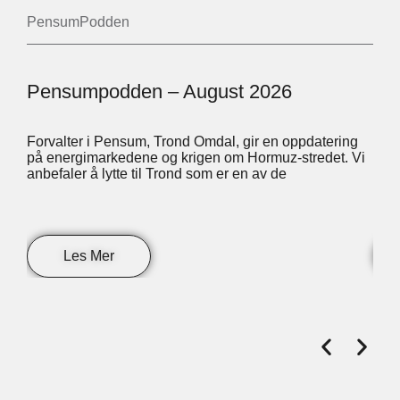
PensumPodden
Aktu
Pensumpodden – August 2026
Pe
Forvalter i Pensum, Trond Omdal, gir en oppdatering
Forv
på energimarkedene og krigen om Hormuz-stredet. Vi
på 
anbefaler å lytte til Trond som er en av de
anbe
Les Mer