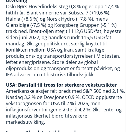
utvikling
Oslo Børs Hovedindeks steg 0,8 % og er opp 17,4 %
hittil i år. Blant vinnerne var Subsea 7 (+10,6 %),
Hafnia (+8,6 %) og Norsk Hydro (+7,8 %), mens
Gjensidige (-7,5 %) og Kongsberg Gruppen (-5,1 %)
trakk ned. Brent-oljen steg til 112,6 USD/fat, høyeste
siden juni 2022, og handles rundt 115,5 USD/fat
mandag. Økt geopolitisk uro, særlig knyttet til
konflikten mellom USA og Iran, samt kraftige
produksjons- og transportforstyrrelser i Midtøsten,
løftet energiprisene. Store deler av global
oljeproduksjon og transport er fortsatt påvirket, og
IEA advarer om et historisk tilbudssjokk.
USA: Børsfall til tross for sterkere vekstutsikter
Amerikanske aksjer falt bredt med S&P 500 ned 2,1 %,
Nasdaq 3,2 % og Dow Jones 0,9 %. OECD oppjusterte
vekstprognosen for USA til 2 % i 2026, men
inflasjonsforventningene økte til 4,2 %. Økt rente- og
inflasjonsusikkerhet bidro til svakere
markedsutvikling.