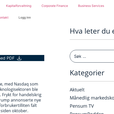
Kapitalforvaltning
Corporate Finance
Business Services
ontakt
Logg inn
Hva leter du 
ned PDF
Kategorier
 uke, med Nasdaq som
Teknologisektoren ble
Aktuelt
. Frykt for handelskrig
Månedlig markedsk
 Trump annonserte nye
orbrukertilliten falt
Pensum TV
å siden oktober.