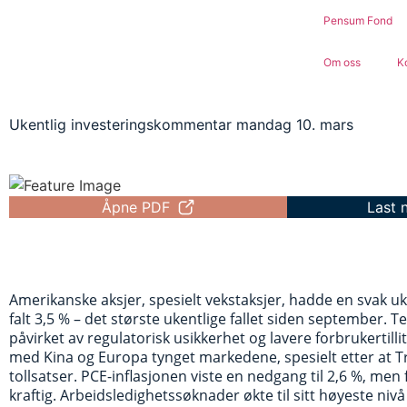
Pensum Fond
Om oss
K
Ukentlig investeringskommentar mandag 10. mars
Åpne PDF
Last 
Amerikanske aksjer, spesielt vekstaksjer, hadde en svak
falt 3,5 % – det største ukentlige fallet siden september. 
påvirket av regulatorisk usikkerhet og lavere forbrukertillit
med Kina og Europa tynget markedene, spesielt etter at
tollsatser. PCE-inflasjonen viste en nedgang til 2,6 %, men f
kraftig. Arbeidsledighetssøknader økte til sitt høyeste niv