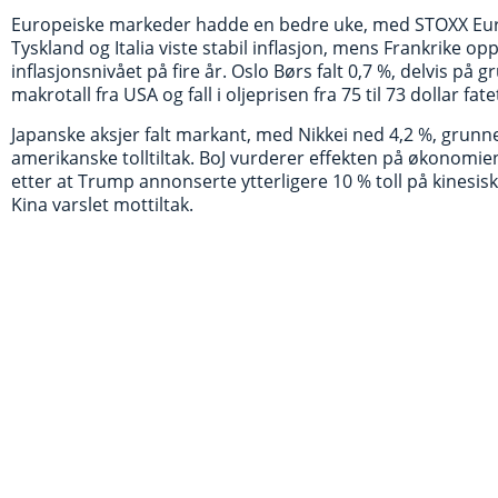
Europeiske markeder hadde en bedre uke, med STOXX Eur
Tyskland og Italia viste stabil inflasjon, mens Frankrike op
inflasjonsnivået på fire år. Oslo Børs falt 0,7 %, delvis på 
makrotall fra USA og fall i oljeprisen fra 75 til 73 dollar fate
Japanske aksjer falt markant, med Nikkei ned 4,2 %, grunn
amerikanske tolltiltak. BoJ vurderer effekten på økonomien.
etter at Trump annonserte ytterligere 10 % toll på kinesisk
Kina varslet mottiltak.