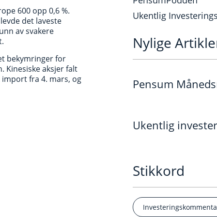
PensumPodden
ope 600 opp 0,6 %.
Ukentlig Investerin
plevde det laveste
grunn av svakere
Nylige Artikle
t.
et bekymringer for
 Kinesiske aksjer falt
 import fra 4. mars, og
Pensum Månedsra
Ukentlig invest
Stikkord
Investeringskommenta