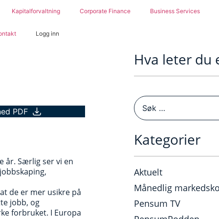
Kapitalforvaltning
Corporate Finance
Business Services
ontakt
Logg inn
Hva leter du 
ned PDF
Kategorier
år. Særlig ser vi en
 jobbskaping,
Aktuelt
Månedlig markedsk
at de er mer usikre på
te jobb, og
Pensum TV
rke forbruket. I Europa