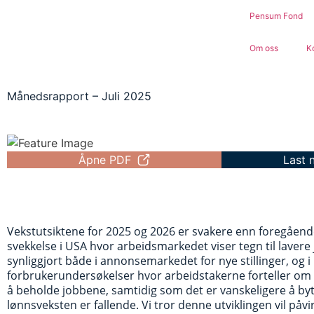
Pensum Fond
Om oss
K
Månedsrapport – Juli 2025
Åpne PDF
Last 
Vekstutsiktene for 2025 og 2026 er svakere enn foregående 
svekkelse i USA hvor arbeidsmarkedet viser tegn til lavere
synliggjort både i annonsemarkedet for nye stillinger, og i
forbrukerundersøkelser hvor arbeidstakerne forteller om 
å beholde jobbene, samtidig som det er vanskeligere å byt
lønnsveksten er fallende. Vi tror denne utviklingen vil påvi