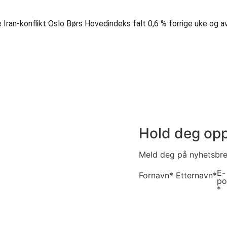
de Iran-konflikt Oslo Børs Hovedindeks falt 0,6 % forrige uke og 
Hold deg opp
Meld deg på nyhetsbrev
E-
Fornavn*
Etternavn*
po
*