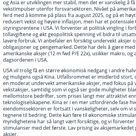
og Asia er utviklingen mer stabil, men det er vanskelig å få
vekstimpulser utenfor forsvarsektoren. Nivået på amerikans
ferd med å komme på plass fra august 2025, og på et høyt ni
redusert vekst og høyere inflasjon, men har et potensiale 
styringsrentene i USA. Vi forventer at politisk vingling i f
tollavgiftene og økt geopolitisk spenning vil bidra til utsat
lavere forbruk. Vi anbefaler en forsiktig undervekt aksjer 
obligasjoner og pengemarked. Dette har dels å gjøre med re
amerikanske aksjer (12 m fwd P/E 22x), usikker makro, og a
dagsordenen i USA.
USA vil trolig få en større økonomisk nedgang i andre hal
og muligens også Kina. Utfallsrommet er imidlertid stort, 
en moderat undervekt amerikanske aksjer, med fokus på v
vekstaksjer, samtidig som vi også ser gode muligheter bla
mellomstore bedrifter, som prises langt mer attraktivt en
teknologiselskapene. Kina er i en mer utfordrende fase hvo
eiendomssektoren er fortsatt i vanskeligheter, selv om vi 
tegnene til bedring. Dette kan føre til økonomiske stimul
myndighetene har så langt vært forsiktige, og vi forventer
stimulanser med det første. Lav prising av aksjemarkedet gi
aksjer.