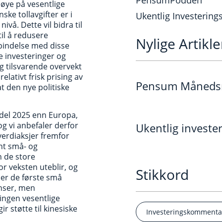
PensumPodden
 øye på vesentlige
ke tollavgifter er i
Ukentlig Investerin
vå. Dette vil bidra til
til å redusere
Nylige Artikle
orbindelse med disse
te investeringer og
og tilsvarende overvekt
lativt frisk prising av
Pensum Månedsra
t den nye politiske
vdel 2025 enn Europa,
og vi anbefaler derfor
Ukentlig invest
erdiaksjer fremfor
nt små- og
n de store
r veksten uteblir, og
Stikkord
ser de første små
anser, men
 ingen vesentlige
r støtte til kinesiske
Investeringskommenta