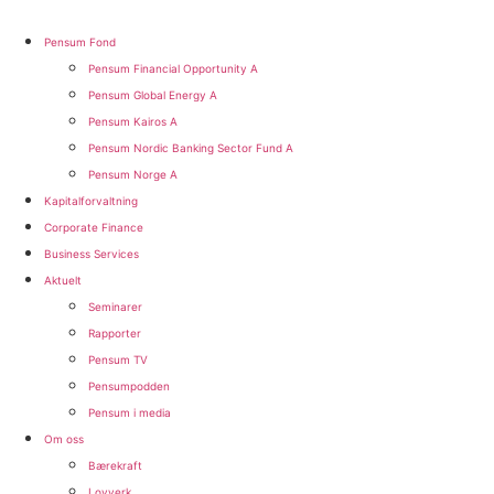
Pensum Fond
Pensum Financial Opportunity A
Pensum Global Energy A
Pensum Kairos A
Pensum Nordic Banking Sector Fund A​
Pensum Norge A​
Kapitalforvaltning
Corporate Finance
Business Services
Aktuelt
Seminarer
Rapporter
Pensum TV
Pensumpodden
Pensum i media
Om oss
Bærekraft
Lovverk